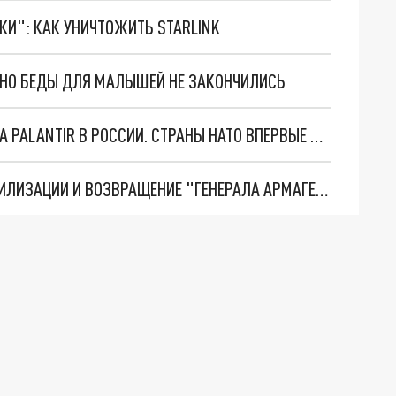
ТКИ": КАК УНИЧТОЖИТЬ STARLINK
. НО БЕДЫ ДЛЯ МАЛЫШЕЙ НЕ ЗАКОНЧИЛИСЬ
"ОЧЕНЬ ПЛОХИЕ НОВОСТИ": БОЛЬШАЯ ОШИБКА PALANTIR В РОССИИ. СТРАНЫ НАТО ВПЕРВЫЕ ЗА СВО ОСТАНОВИЛИ ПОСТАВКИ ОРУЖИЯ. ВСУ ТЕРЯЮТ ПРИГРАНИЧЬЕ?
ТРИ ГЛАВНЫХ ИНСАЙДА ОБ СВО. ОТМЕНА МОБИЛИЗАЦИИ И ВОЗВРАЩЕНИЕ "ГЕНЕРАЛА АРМАГЕДДОНА"? ОТЛИЧНЫЕ НОВОСТИ, КОТОРЫЕ ЖДАЛИ ВСЕ