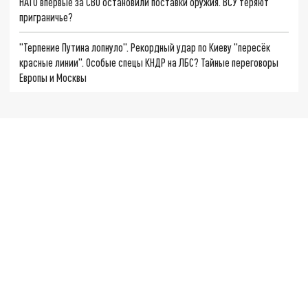
НАТО впервые за СВО остановили поставки оружия. ВСУ теряют
приграничье?
"Терпение Путина лопнуло". Рекордный удар по Киеву "пересёк
красные линии". Особые спецы КНДР на ЛБС? Тайные переговоры
Европы и Москвы