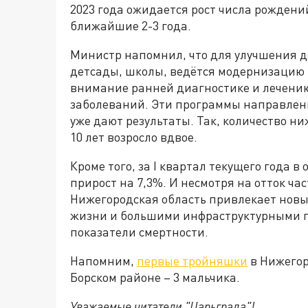
2023 года ожидается рост числа рождени
ближайшие 2-3 года.
Министр напомнил, что для улучшения д
детсады, школы, ведётся модернизацию
внимание ранней диагностике и лечению
заболеваний. Эти программы направлен
уже дают результаты. Так, количество н
10 лет возросло вдвое.
Кроме того, за I квартал текущего года
прирост на 7,3%. И несмотря на отток час
Нижегородская область привлекает новых
жизни и большими инфраструктурными п
показатели смертности.
Напомним,
первые тройняшки
в Нижегор
Борском районе – 3 мальчика.
Уважаемые читатели "Царьграда"!