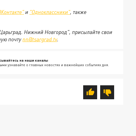
ВКонтакте"
и
"Одноклассники"
,
также
"Царьград. Нижний Новгород", присылайте свои
ную почту
nn@tsargrad.tv
.
сывайтесь на наши каналы
ыми узнавайте о главных новостях и важнейших событиях дня.