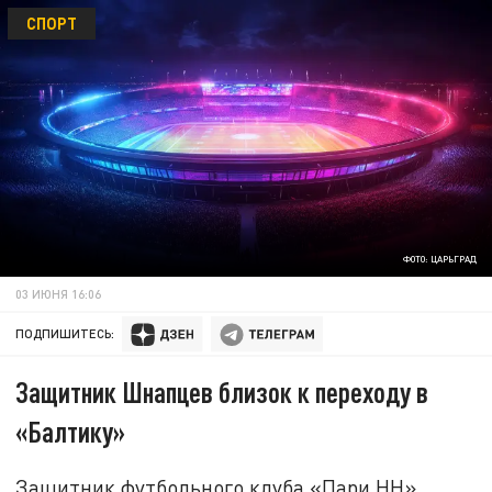
СПОРТ
ФОТО: ЦАРЬГРАД
03 ИЮНЯ 16:06
ПОДПИШИТЕСЬ:
Защитник Шнапцев близок к переходу в
«Балтику»
Защитник футбольного клуба «Пари НН»