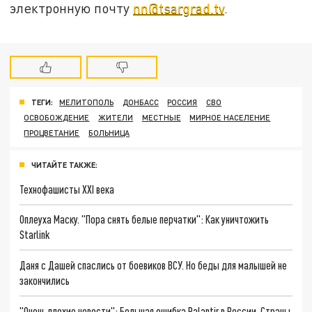
электронную почту
nn@tsargrad.tv
.
ТЕГИ:
МЕЛИТОПОЛЬ
ДОНБАСС
РОССИЯ
СВО
ОСВОБОЖДЕНИЕ
ЖИТЕЛИ
МЕСТНЫЕ
МИРНОЕ НАСЕЛЕНИЕ
ПРОЦВЕТАНИЕ
БОЛЬНИЦА
ЧИТАЙТЕ ТАКЖЕ:
Технофашисты XXI века
Оплеуха Маску. "Пора снять белые перчатки": Как уничтожить
Starlink
Даня с Дашей спаслись от боевиков ВСУ. Но беды для малышей не
закончились
"Очень плохие новости": Большая ошибка Palantir в России. Страны