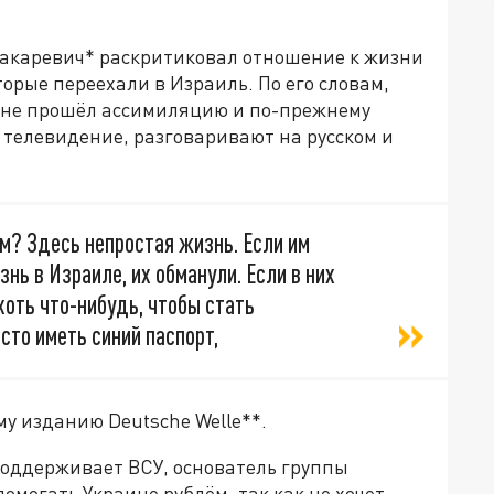
акаревич* раскритиковал отношение к жизни
орые переехали в Израиль. По его словам,
кто не прошёл ассимиляцию и по-прежнему
е телевидение, разговаривают на русском и
ем? Здесь непростая жизнь. Если им
нь в Израиле, их обманули. Если в них
хоть что-нибудь, чтобы стать
сто иметь синий паспорт,
у изданию Deutsche Welle**.
 поддерживает ВСУ, основатель группы
омогать Украине рублём, так как не хочет,