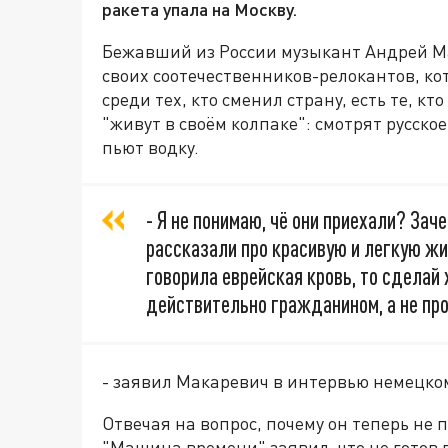
ракета упала на Москву.
Бежавший из России музыкант Андрей М
своих соотечественников-релокантов, кот
среди тех, кто сменил страну, есть те, 
"живут в своём колпаке": смотрят русско
пьют водку.
- Я не понимаю, чё они приехали? Зач
рассказали про красивую и легкую жиз
говорила еврейская кровь, то сделай 
действительно гражданином, а не про
- заявил Макаревич в интервью немецком
Отвечая на вопрос, почему он теперь не
"Машина времени" заявил, что не готов п