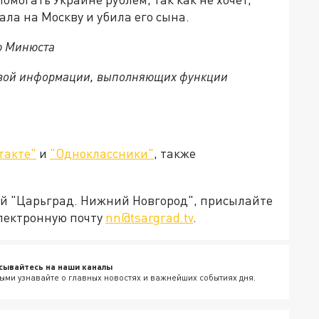
ала на Москву и убила его сына.
ю Минюста
совой информации, выполняющих функции
такте"
и
"Одноклассники"
, также
.
ией "Царьград. Нижний Новгород", присылайте
электронную почту
nn@tsargrad.tv
.
сывайтесь на наши каналы
ыми узнавайте о главных новостях и важнейших событиях дня.