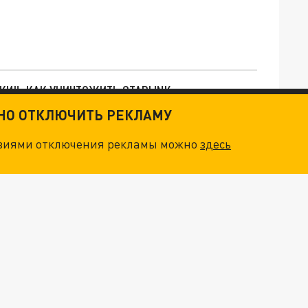
ТКИ": КАК УНИЧТОЖИТЬ STARLINK
ТНО ОТКЛЮЧИТЬ РЕКЛАМУ
. НО БЕДЫ ДЛЯ МАЛЫШЕЙ НЕ ЗАКОНЧИЛИСЬ
овиями отключения рекламы можно
здесь
"ОЧЕНЬ ПЛОХИЕ НОВОСТИ": БОЛЬШАЯ ОШИБКА PALANTIR В РОССИИ. СТРАНЫ НАТО ВПЕРВЫЕ ЗА СВО ОСТАНОВИЛИ ПОСТАВКИ ОРУЖИЯ. ВСУ ТЕРЯЮТ ПРИГРАНИЧЬЕ?
ТРИ ГЛАВНЫХ ИНСАЙДА ОБ СВО. ОТМЕНА МОБИЛИЗАЦИИ И ВОЗВРАЩЕНИЕ "ГЕНЕРАЛА АРМАГЕДДОНА"? ОТЛИЧНЫЕ НОВОСТИ, КОТОРЫЕ ЖДАЛИ ВСЕ