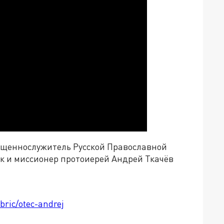
вященнослужитель Русской Православной
к и миссионер протоиерей Андрей Ткачёв
bric/otec-andrej