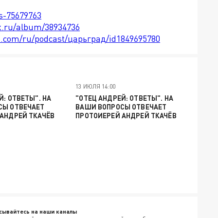
ts-75679763
x.ru/album/38934736
le.com/ru/podcast/царьград/id1849695780
13 ИЮЛЯ 14:00
Й: ОТВЕТЫ". НА
"ОТЕЦ АНДРЕЙ: ОТВЕТЫ". НА
СЫ ОТВЕЧАЕТ
ВАШИ ВОПРОСЫ ОТВЕЧАЕТ
АНДРЕЙ ТКАЧЁВ
ПРОТОИЕРЕЙ АНДРЕЙ ТКАЧЁВ
сывайтесь на наши каналы