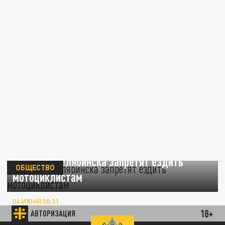
В центре Челябинска запретят ездить
ОБЩЕСТВО
мотоциклистам
04 ИЮНЯ 08:31
Горожане пожаловались на шумные
18+
АВТОРИЗАЦИЯ