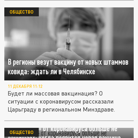
ОБЩЕСТВО
В регионы везут вакцину от новых штаммов
ковида: ждать ли в Челябинске
11 ДЕКАБРЯ 11:12
Будет ли массовая вакцинация? О
ситуации с коронавирусом рассказали
Царьграду в региональном Минздраве.
«Спутник V» от коронавируса больше не
ОБЩЕСТВО
защищает: когда появится новая вакцина