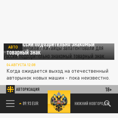
Бургеромобили? Китайцы запатентовали
для России подозрительно знакомый
АВТО
товарный знак
04 АВГУСТА 12:08
Когда ожидается выход на отечественный
авторынок новых машин - пока неизвестно.
18+
АВТОРИЗАЦИЯ
ЭКОНОМИКА
85.64 BRENT
НИЖНИЙ НОВГОРОД