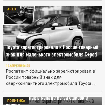
АВТО
Toyota зарегистрировала в России товарный
знак для маленького электромобиля C+pod
14 АПРЕЛЯ 06:50
Роспатент официально зарегистрировал в
России товарный знак для
сверхкомпактного электромобиля Toyota
C+pod....
Зеленский не смог зарегистрировать
товарный знак в Канаде из-за ошибок в
ПОЛИТИКА
заявке