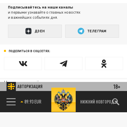
Подписывайтесь на наши каналы
и первыми узнавайте о главных новостях
и важнейших событиях дня.
ДЗЕН
ТЕЛЕГРАМ
ПОДЕЛИТЬСЯ В СОЦСЕТЯХ:
Новости партнёров
18+
АВТОРИЗАЦИЯ
Агрегатор новостей 24СМИ
НИЖНИЙ НОВГОРОД
85.64 BRENT
89.93 EUR