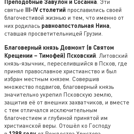
Преподобные Завулон и Сосанна
. Эти
III-
IV
столетий
святые
прославились своей
благочестивой жизнью и тем, что именно от
равноапостольная Нина
них родилась
,
ставшая просветительницей Грузии.
Благоверный князь Довмонт (в Святом
Крещении – Тимофей) Псковский
. Литовский
князь-язычник, переселившийся в Псков, где
принял православное христианство и был
избран местным князем. Совершив
множество подвигов, благоверный князь
значительно укрепил Псковскую землю,
защитив её от внешних захватчиков, и вместе
с тем отличался исключительным
благочестием и глубиной принятой им
христианской веры. Отошёл ко Господу
1299 году
в
от Рождества Христова.