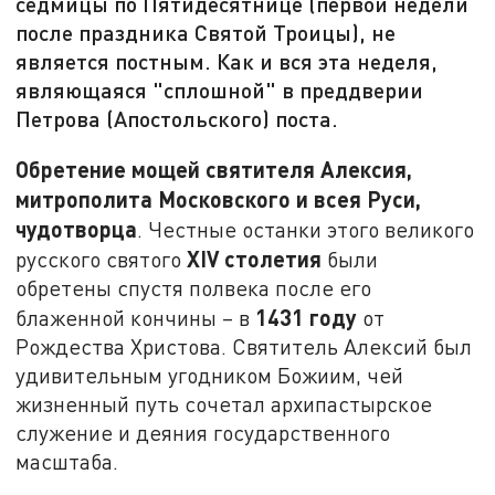
седмицы по Пятидесятнице (первой недели
после праздника Святой Троицы), не
является постным. Как и вся эта неделя,
являющаяся "сплошной" в преддверии
Петрова (Апостольского) поста.
Обретение мощей святителя Алексия,
митрополита Московского и всея Руси,
чудотворца
. Честные останки этого великого
XIV
столетия
русского святого
были
обретены спустя полвека после его
1431 году
блаженной кончины – в
от
Рождества Христова. Святитель Алексий был
удивительным угодником Божиим, чей
жизненный путь сочетал архипастырское
служение и деяния государственного
масштаба.