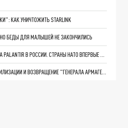
ТКИ": КАК УНИЧТОЖИТЬ STARLINK
. НО БЕДЫ ДЛЯ МАЛЫШЕЙ НЕ ЗАКОНЧИЛИСЬ
"ОЧЕНЬ ПЛОХИЕ НОВОСТИ": БОЛЬШАЯ ОШИБКА PALANTIR В РОССИИ. СТРАНЫ НАТО ВПЕРВЫЕ ЗА СВО ОСТАНОВИЛИ ПОСТАВКИ ОРУЖИЯ. ВСУ ТЕРЯЮТ ПРИГРАНИЧЬЕ?
ТРИ ГЛАВНЫХ ИНСАЙДА ОБ СВО. ОТМЕНА МОБИЛИЗАЦИИ И ВОЗВРАЩЕНИЕ "ГЕНЕРАЛА АРМАГЕДДОНА"? ОТЛИЧНЫЕ НОВОСТИ, КОТОРЫЕ ЖДАЛИ ВСЕ