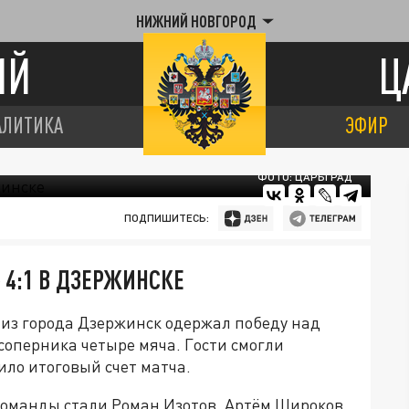
НИЖНИЙ НОВГОРОД
ИЙ
Ц
АЛИТИКА
ЭФИР
ФОТО: ЦАРЬГРАД
ПОДПИШИТЕСЬ:
4:1 В ДЗЕРЖИНСКЕ
из города Дзержинск одержал победу над
соперника четыре мяча. Гости смогли
ило итоговый счет матча.
оманды стали Роман Изотов, Артём Широков,