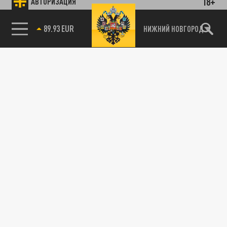
18+
АВТОРИЗАЦИЯ
89.93 EUR
НИЖНИЙ НОВГОРОД
115093, г. Москва, переулок Партийный,
д.1, к.57, стр.3, эт.1, пом.I, ком.45
Тел.:
+7 (495) 374-77-73
info@tsargrad.tv