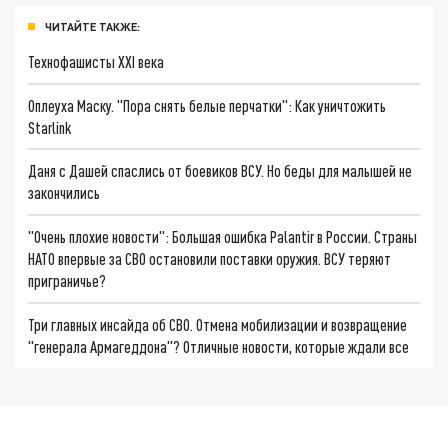
ЧИТАЙТЕ ТАКЖЕ:
Технофашисты XXI века
Оплеуха Маску. "Пора снять белые перчатки": Как уничтожить
Starlink
Даня с Дашей спаслись от боевиков ВСУ. Но беды для малышей не
закончились
"Очень плохие новости": Большая ошибка Palantir в России. Страны
НАТО впервые за СВО остановили поставки оружия. ВСУ теряют
приграничье?
Три главных инсайда об СВО. Отмена мобилизации и возвращение
"генерала Армагеддона"? Отличные новости, которые ждали все