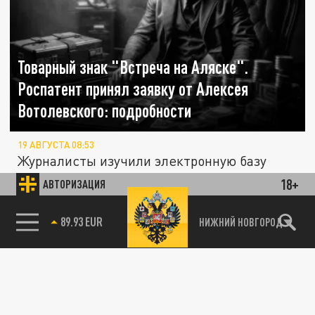
Товарный знак "Встреча на Аляске".
Роспатент принял заявку от Алексея
Вотолевского: подробности
19 АВГУСТА 08:53
Журналисты изучили электронную базу
Роспатента и выяснило, что ведомство
18+
АВТОРИЗАЦИЯ
приняло документы на регистрацию...
85.64 BRENT
НИЖНИЙ НОВГОРОД
SHAMAN назвал причины регистрации
ОБЩЕСТВО
бренда «Я русский»
06 МАРТА 08:39
Известный русский певец Shaman