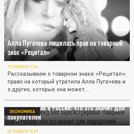
Алла Пугачева лишилась прав на товарный
знак «Рецитал»
17 НОЯБРЯ 11:54
Рассказываем о товарном знаке «Рецитал»,
право на который утратила Алла Пугачева и
о других, которые она может...
Люксовый бренд Dior зарегистрировал
товарный знак в России: что это значит для
ЭКОНОМИКА
покупателей
02 НОЯБРЯ 14:09