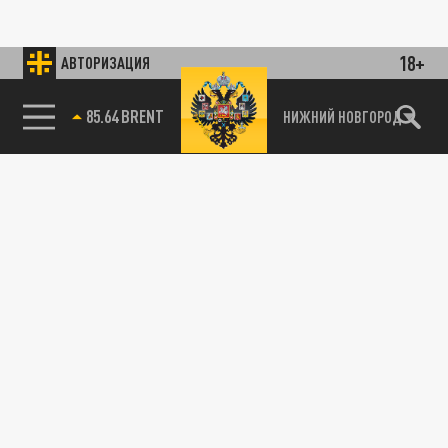
18+
АВТОРИЗАЦИЯ
85.64 BRENT
НИЖНИЙ НОВГОРОД
115093, г. Москва, переулок Партийный,
д.1, к.57, стр.3, эт.1, пом.I, ком.45
Тел.:
+7 (495) 374-77-73
info@tsargrad.tv